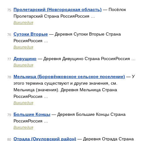
Пролетарский (Новгородская область)
— Посёлок
75
Пролетарский Страна РоссияРоссия …
Википедия
Сутоки Вторые
— Деревня Сутоки Вторые Страна
76
РоссияРоссия …
Википедия
Девущино
— Деревня Дивущино Страна РоссияРоссия …
77
Википедия
Мельница (Боровёнковское сельское поселение)
— У
78
этого термина существуют и другие значения, см.
Мельница (значения). Деревня Мельница Страна
РоссияРоссия …
Википедия
Большие Концы
— Деревня Большие Концы Страна
79
РоссияРоссия …
Википедия
Отрада (Окуловский район)
— Деревня Отрада Страна
80