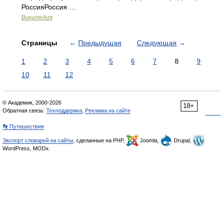
РоссияРоссия …
Википедия
Страницы
←
Предыдущая
Следующая
→
1
2
3
4
5
6
7
8
9
10
11
12
© Академик, 2000-2026
18+
Обратная связь:
Техподдержка
,
Реклама на сайте
👣 Путешествия
Экспорт словарей на сайты
, сделанные на PHP,
Joomla,
Drupal,
WordPress, MODx.